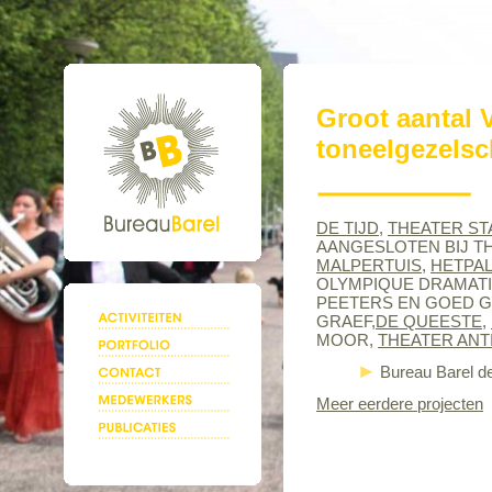
Groot aantal 
toneelgezels
DE TIJD
,
THEATER ST
AANGESLOTEN BIJ T
MALPERTUIS
,
HETPAL
OLYMPIQUE DRAMATIQ
PEETERS EN GOED G
GRAEF,
DE QUEESTE
,
MOOR,
THEATER ANT
Bureau Barel d
Meer eerdere projecten
.