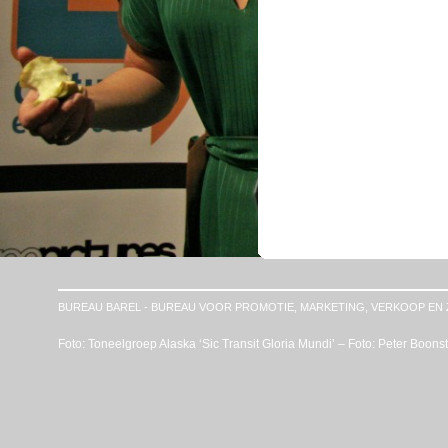
BUREAU BAREL - BUREAU VOOR PROMOTIE, MARKETING, VERKOOP EN 
Foto: Toneelgroep Alaska ‘Sic Transit Gloria Mundi’ – Foto: Peter Boons