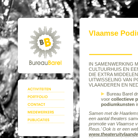
Vlaamse Pod
IN SAMENWERKING M
CULTUURHUIS EN EE
DIE EXTRA MIDDELE
UITWISSELING VAN 
VLAANDEREN EN NED
Bureau Barel dr
voor
collectieve
podiumkunsten
i
Samen met de Haarlemse
een aantal theaters sam
promotie van Vlaamse vo
.
Reus
.’ Ook is er een we
www.theateruitvlaande