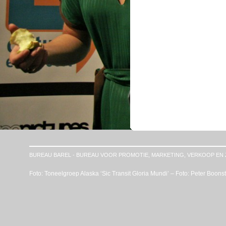
BUREAU BAREL - BUREAU VOOR PROMOTIE, MARKETING, VERKOOP EN 
Foto: Toneelgroep Alaska ‘Sic Transit Gloria Mundi’ – Foto: Peter Boons